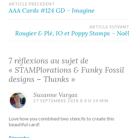
Navigation
ARTICLE PRÉCÉDENT
AAA Cards #124 GD – Imagine
de
ARTICLE SUIVANT
l’article
Rougier & Plé, IO et Poppy Stamps – Noël
7 réflexions au sujet de
«
STAMPlorations & Funky Fossil
designs – Thanks
»
Susanne Vargas
27 SEPTEMBRE 2018 À 0 H 14 MIN
Love how you combined two stencils to create this
beautiful card!
Répondre