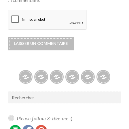
commentaire.
Blogs
À
Reconnaissance
Galerie
Contact
Politique
propos
/
/
de
Rechercher :
/
Recognition
Gallery
confidentiali
About
me
Please follow & like me :)