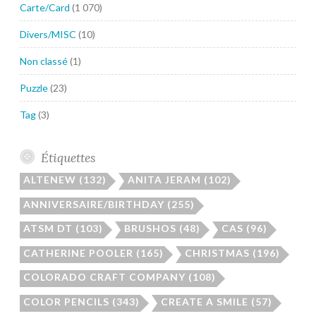
Carte/Card
(1 070)
Divers/MISC
(10)
Non classé
(1)
Puzzle
(23)
Tag
(3)
Étiquettes
ALTENEW
(132)
ANITA JERAM
(102)
ANNIVERSAIRE/BIRTHDAY
(255)
ATSM DT
(103)
BRUSHOS
(48)
CAS
(96)
CATHERINE POOLER
(165)
CHRISTMAS
(196)
COLORADO CRAFT COMPANY
(108)
COLOR PENCILS
(343)
CREATE A SMILE
(57)