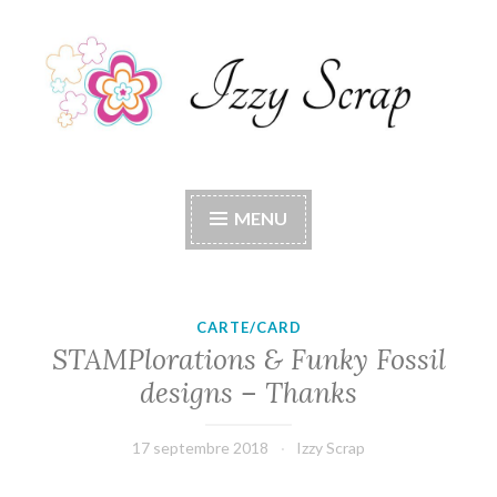
Accéder
au
contenu
principal
Izzy Scrap
Izzy Scrap's Blog
MENU
CARTE/CARD
STAMPlorations & Funky Fossil
designs – Thanks
17 septembre 2018
Izzy Scrap