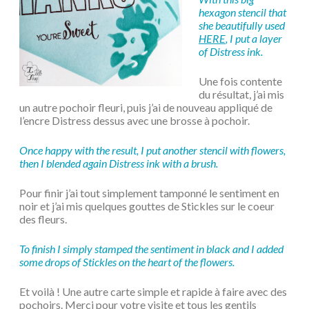
hexagon stencil that
she beautifully used
HERE
, I put a layer
of Distress ink.
Une fois contente
du résultat, j’ai mis
un autre pochoir fleuri, puis j’ai de nouveau appliqué de
l’encre Distress dessus avec une brosse à pochoir.
Once happy with the result, I put another stencil with flowers,
then I blended again Distress ink with a brush.
Pour finir j’ai tout simplement tamponné le sentiment en
noir et j’ai mis quelques gouttes de Stickles sur le coeur
des fleurs.
To finish I simply stamped the sentiment in black and I added
some drops of Stickles on the heart of the flowers.
Et voilà ! Une autre carte simple et rapide à faire avec des
pochoirs. Merci pour votre visite et tous les gentils