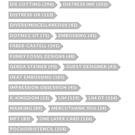
DIE CUTTING
(296)
DISTRESS INK
(332)
DISTRESS OX
(113)
DIVERS/MISCELLANEOUS
(42)
DOTMCC DT
(75)
EMBOSSING
(41)
FABER-CASTELL
(141)
FUNKY FOSSIL DESIGNS
(48)
GERDA STEINER
(90)
GUEST DESIGNER
(43)
HEAT EMBOSSING
(185)
IMPRESSION OBSESSION
(45)
K-KINGDOM
(53)
LIM
(119)
LIM DT
(114)
MASKING
(89)
MERCI/THANK YOU
(54)
MFT
(83)
ONE LAYER CARD
(126)
POCHOIR/STENCIL
(254)