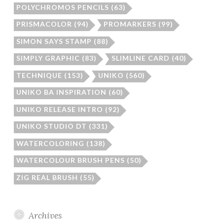
POLYCHROMOS PENCILS
(63)
PRISMACOLOR
(94)
PROMARKERS
(99)
SIMON SAYS STAMP
(88)
SIMPLY GRAPHIC
(83)
SLIMLINE CARD
(40)
TECHNIQUE
(153)
UNIKO
(560)
UNIKO BA INSPIRATION
(60)
UNIKO RELEASE INTRO
(92)
UNIKO STUDIO DT
(331)
WATERCOLORING
(138)
WATERCOLOUR BRUSH PENS
(50)
ZIG REAL BRUSH
(55)
Archives