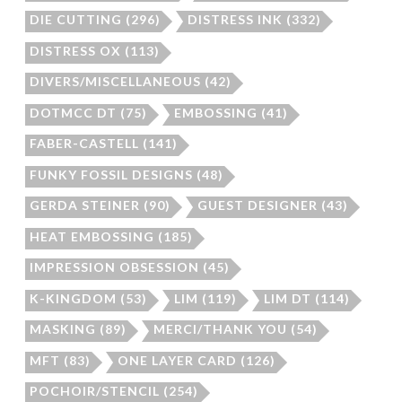
DIE CUTTING
(296)
DISTRESS INK
(332)
DISTRESS OX
(113)
DIVERS/MISCELLANEOUS
(42)
DOTMCC DT
(75)
EMBOSSING
(41)
FABER-CASTELL
(141)
FUNKY FOSSIL DESIGNS
(48)
GERDA STEINER
(90)
GUEST DESIGNER
(43)
HEAT EMBOSSING
(185)
IMPRESSION OBSESSION
(45)
K-KINGDOM
(53)
LIM
(119)
LIM DT
(114)
MASKING
(89)
MERCI/THANK YOU
(54)
MFT
(83)
ONE LAYER CARD
(126)
POCHOIR/STENCIL
(254)