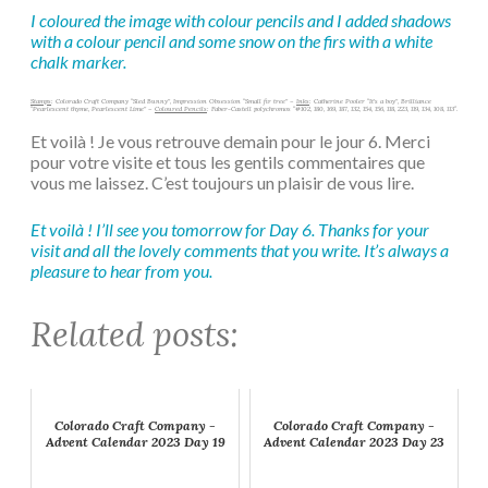
I coloured the image with colour pencils and I added shadows
with a colour pencil and some snow on the firs with a white
chalk marker.
Stamps
: Colorado Craft Company “Sled Bunny”, Impression Obsession “Small fir tree” –
Inks
: Catherine Pooler “It’s a boy”, Brilliance
“Pearlescent thyme, Pearlescent Lime” –
Coloured Pencils
: Faber-Castell polychromos “#102, 180, 169, 187, 132, 154, 156, 118, 223, 119, 134, 108, 113″.
Et voilà ! Je vous retrouve demain pour le jour 6. Merci
pour votre visite et tous les gentils commentaires que
vous me laissez. C’est toujours un plaisir de vous lire.
Et voilà ! I’ll see you tomorrow for Day 6.
Thanks for your
visit and all the lovely comments that you write. It’s always a
pleasure to hear from you.
Related posts:
Colorado Craft Company -
Colorado Craft Company -
Advent Calendar 2023 Day 19
Advent Calendar 2023 Day 23