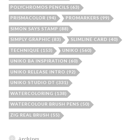
POLYCHROMOS PENCILS
(63)
PRISMACOLOR
(94)
PROMARKERS
(99)
SIMON SAYS STAMP
(88)
SIMPLY GRAPHIC
(83)
SLIMLINE CARD
(40)
TECHNIQUE
(153)
UNIKO
(560)
UNIKO BA INSPIRATION
(60)
UNIKO RELEASE INTRO
(92)
UNIKO STUDIO DT
(331)
WATERCOLORING
(138)
WATERCOLOUR BRUSH PENS
(50)
ZIG REAL BRUSH
(55)
Archives