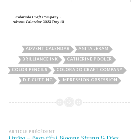
Colorado Craft Company -
Advent Calendar 2023 Day 10
ADVENT CALENDAR
ANITA JERAM
BRILLIANCE INK
CATHERINE POOLER
COLOR PENCILS
COLORADO CRAFT COMPANY
DIE CUTTING
IMPRESSION OBSESSION
Navigation
ARTICLE PRÉCÉDENT
Uniko – Beautiful Blooms Stamp & Dies