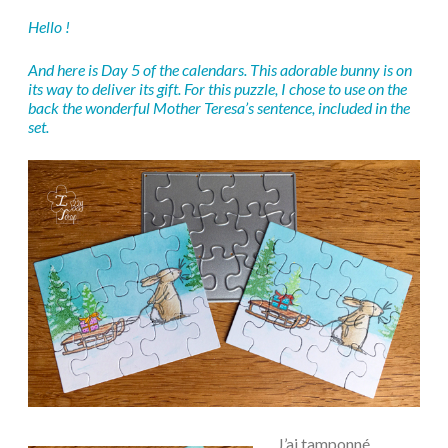
Hello !
And here is Day 5 of the calendars. This adorable bunny is on
its way to deliver its gift. For this puzzle, I chose to use on the
back the wonderful Mother Teresa’s sentence, included in the
set.
J’ai tamponné