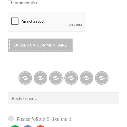
commentaire.
Blogs
À
Reconnaissance
Galerie
Contact
Politique
propos
/
/
de
Rechercher :
/
Recognition
Gallery
confidentiali
About
me
Please follow & like me :)