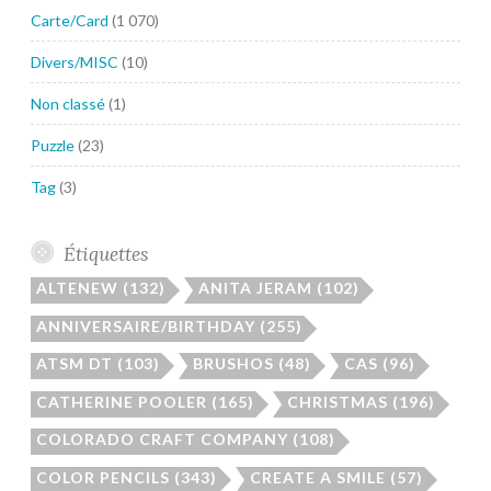
Carte/Card
(1 070)
Divers/MISC
(10)
Non classé
(1)
Puzzle
(23)
Tag
(3)
Étiquettes
ALTENEW
(132)
ANITA JERAM
(102)
ANNIVERSAIRE/BIRTHDAY
(255)
ATSM DT
(103)
BRUSHOS
(48)
CAS
(96)
CATHERINE POOLER
(165)
CHRISTMAS
(196)
COLORADO CRAFT COMPANY
(108)
COLOR PENCILS
(343)
CREATE A SMILE
(57)