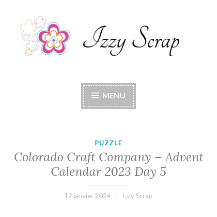
Accéder
au
contenu
principal
Izzy Scrap
Izzy Scrap's Blog
MENU
PUZZLE
Colorado Craft Company – Advent
Calendar 2023 Day 5
12 janvier 2024
Izzy Scrap