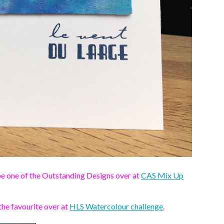
e one of the Outstanding Designs over at
CAS Mix Up
he favourite over at
HLS Watercolour challenge
.