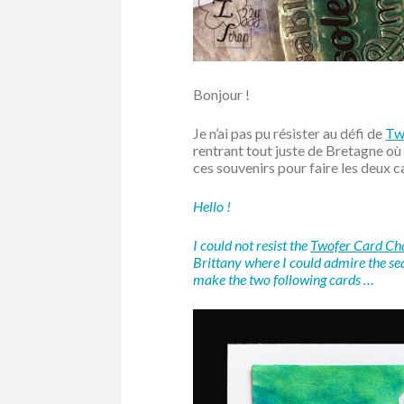
Bonjour !
Je n’ai pas pu résister au défi de
Tw
rentrant tout juste de Bretagne où j
ces souvenirs pour faire les deux 
Hello !
I could not resist the
Twofer Card Ch
Brittany where I could admire the sea
make the two following cards …