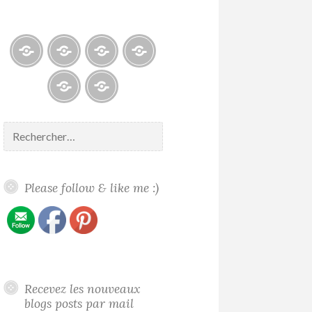
Blogs
À
Reconnaissance
Galerie
propos
/
/
/
Recognition
Gallery
Contact
Politique
About
de
me
Rechercher :
confidentialité
Please follow & like me :)
Recevez les nouveaux
blogs posts par mail