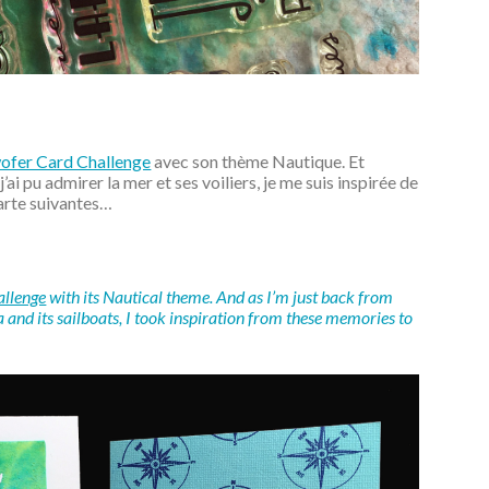
ofer Card Challenge
avec son thème Nautique. Et
’ai pu admirer la mer et ses voiliers, je me suis inspirée de
carte suivantes…
allenge
with its Nautical theme. And as I’m just back from
 and its sailboats, I took inspiration from these memories to