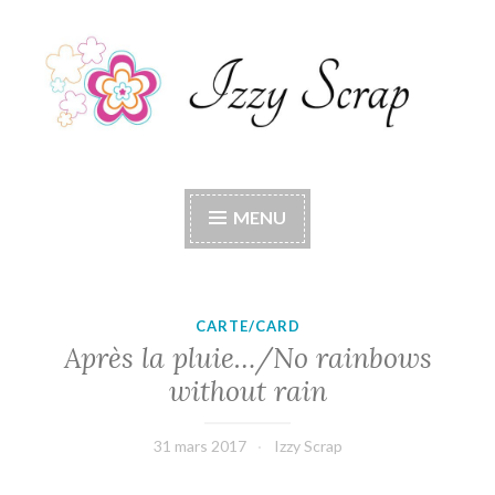
Accéder
au
contenu
principal
Izzy Scrap
Izzy Scrap's Blog
MENU
CARTE/CARD
Après la pluie…/No rainbows
without rain
31 mars 2017
Izzy Scrap