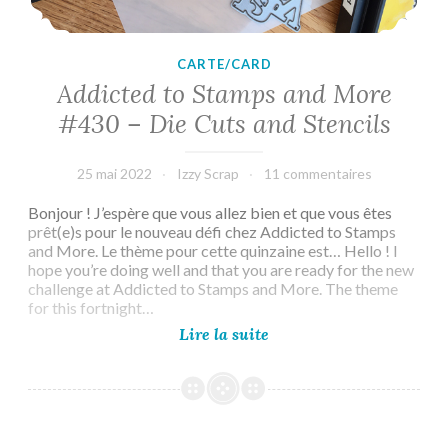
CARTE/CARD
Addicted to Stamps and More
#430 – Die Cuts and Stencils
25 mai 2022
Izzy Scrap
11 commentaires
Bonjour ! J’espère que vous allez bien et que vous êtes
prêt(e)s pour le nouveau défi chez Addicted to Stamps
and More. Le thème pour cette quinzaine est… Hello ! I
hope you’re doing well and that you are ready for the new
challenge at Addicted to Stamps and More. The theme
for this fortnight…
Addicted
Lire la suite
to
Stamps
and
More
#430
–