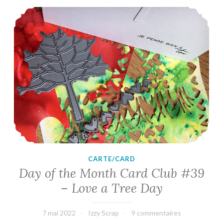
Day of the Month Card Club #39 – Love a Tree Day
Die
Cuts
and
Stencils
CARTE/CARD
Day of the Month Card Club #39
– Love a Tree Day
7 mai 2022
Izzy Scrap
9 commentaires