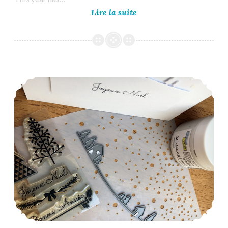
Less
Lire la suite
is
More
#457
–
Photo
Inspiration
Less is More #455 – Winter Whites