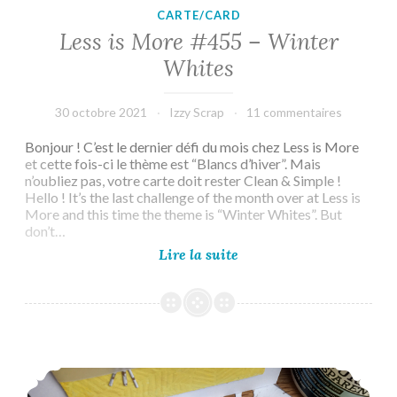
CARTE/CARD
Less is More #455 – Winter
Whites
30 octobre 2021
Izzy Scrap
11 commentaires
Bonjour ! C’est le dernier défi du mois chez Less is More
et cette fois-ci le thème est “Blancs d’hiver”. Mais
n’oubliez pas, votre carte doit rester Clean & Simple !
Hello ! It’s the last challenge of the month over at Less is
More and this time the theme is “Winter Whites”. But
don’t…
Less
Lire la suite
is
More
#455
–
Winter
Whites
The Rainbow Card Challenge #34 – Glorious Goldenrod