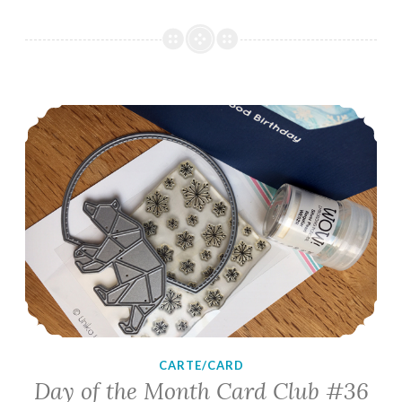
to
Stamps
and
More
#427
–
Day of the Month Card Club #36 – Reminder 2
Christmas
CARTE/CARD
Day of the Month Card Club #36