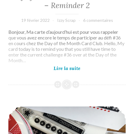
– Reminder 2
19 février 2022
Izzy Scrap
6 commentaires
Bonjour, Ma carte d’aujourd’hui est pour vous rappeler
que vous avez encore le temps de participer au défi #36
en cours chez the Day of the Month Card Club. Hello, My
card today is to remind you that you still have time to
enter the current challenge #36 over at the Day of the
Month…
Day
Lire la suite
of
the
Month
Card
Club
#36
Less is More #457 – Photo Inspiration
–
Reminder
2