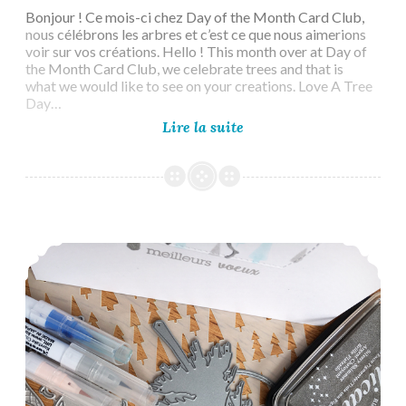
Bonjour ! Ce mois-ci chez Day of the Month Card Club,
nous célébrons les arbres et c’est ce que nous aimerions
voir sur vos créations. Hello ! This month over at Day of
the Month Card Club, we celebrate trees and that is
what we would like to see on your creations. Love A Tree
Day…
Day
Lire la suite
of
the
Month
Card
Club
#39
Addicted to Stamps and More #427 – Christmas
–
Love
a
Tree
Day