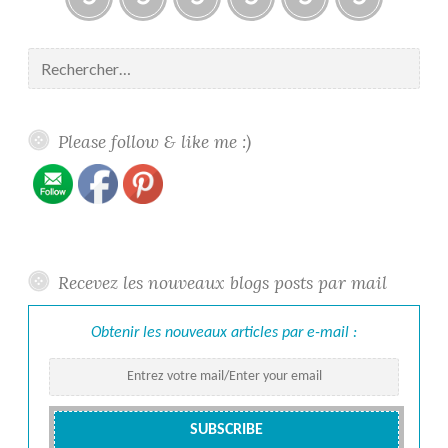
Blogs
À
Reconnaissance
Galerie
Contact
Politique
propos
/
/
de
Rechercher :
/
Recognition
Gallery
confidentiali
About
me
Please follow & like me :)
Recevez les nouveaux blogs posts par mail
Obtenir les nouveaux articles par e-mail :