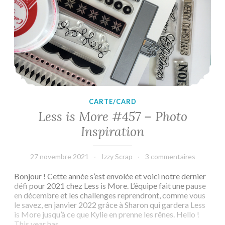
CARTE/CARD
Less is More #457 – Photo
Inspiration
27 novembre 2021
Izzy Scrap
3 commentaires
Bonjour ! Cette année s’est envolée et voici notre dernier
défi pour 2021 chez Less is More. L’équipe fait une pause
en décembre et les challenges reprendront, comme vous
le savez, en janvier 2022 grâce à Sharon qui gardera Less
is More jusqu’à ce que Kylie en prenne les rênes. Hello !
This year has…