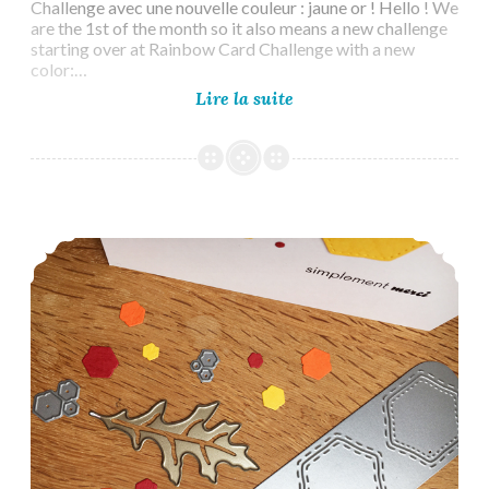
Challenge avec une nouvelle couleur : jaune or ! Hello ! We
are the 1st of the month so it also means a new challenge
starting over at Rainbow Card Challenge with a new
color:…
The
Lire la suite
Rainbow
Card
Challenge
#34
–
Glorious
Less is More #452 – Hexagons
Goldenrod