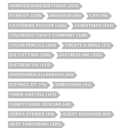
ANNIVERSAIRE/BIRTHDAY
(255)
ATSM DT
(103)
BRUSHOS
(48)
CAS
(96)
CATHERINE POOLER
(165)
CHRISTMAS
(196)
COLORADO CRAFT COMPANY
(108)
COLOR PENCILS
(343)
CREATE A SMILE
(57)
DIE CUTTING
(296)
DISTRESS INK
(332)
DISTRESS OX
(113)
DIVERS/MISCELLANEOUS
(42)
DOTMCC DT
(75)
EMBOSSING
(41)
FABER-CASTELL
(141)
FUNKY FOSSIL DESIGNS
(48)
GERDA STEINER
(90)
GUEST DESIGNER
(43)
HEAT EMBOSSING
(185)