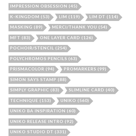
IMPRESSION OBSESSION
(45)
K-KINGDOM
(53)
LIM
(119)
LIM DT
(114)
MASKING
(89)
MERCI/THANK YOU
(54)
MFT
(83)
ONE LAYER CARD
(126)
POCHOIR/STENCIL
(254)
POLYCHROMOS PENCILS
(63)
PRISMACOLOR
(94)
PROMARKERS
(99)
SIMON SAYS STAMP
(88)
SIMPLY GRAPHIC
(83)
SLIMLINE CARD
(40)
TECHNIQUE
(153)
UNIKO
(560)
UNIKO BA INSPIRATION
(60)
UNIKO RELEASE INTRO
(92)
UNIKO STUDIO DT
(331)