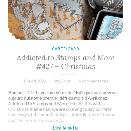
CARTE/CARD
Addicted to Stamps and More
#427 – Christmas
13 avril 2022
Izzy Scrap
9 commentaires
Bonjour ! C’est avec un thème de Noël que nous ouvrons
aujourd’hui notre premier défi du mois d’Avril chez
Addicted to Stamps and More. Hello ! It is with a
Christmas theme that we are opening today our first
challenge of the month of April at Addicted to Stamps
and More. Voici ma carte /…
Addicted
Lire la suite