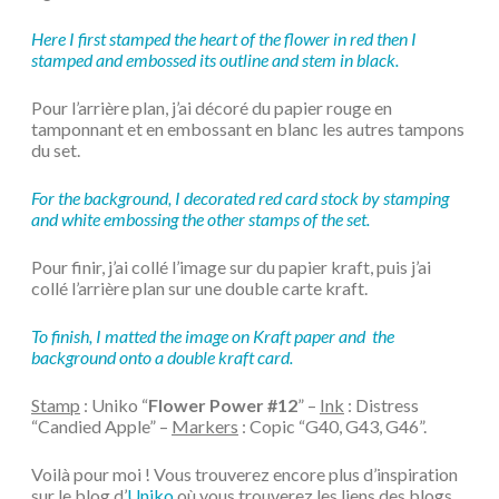
Here I first stamped the heart of the flower in red then I
stamped and embossed its outline and stem in black.
Pour l’arrière plan, j’ai décoré du papier rouge en
tamponnant et en embossant en blanc les autres tampons
du set.
For the background, I decorated red card stock by stamping
and white embossing the other stamps of the set.
Pour finir, j’ai collé l’image sur du papier kraft, puis j’ai
collé l’arrière plan sur une double carte kraft.
To finish, I matted the image on Kraft paper and the
background onto a double kraft card.
Stamp
: Uniko “
Flower Power #12
” –
Ink
: Distress
“Candied Apple” –
Markers
: Copic “G40, G43, G46”.
Voilà pour moi ! Vous trouverez encore plus d’inspiration
sur le blog d’
Uniko
où vous trouverez les liens des blogs