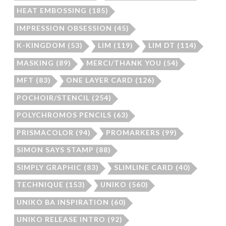
HEAT EMBOSSING
(185)
IMPRESSION OBSESSION
(45)
K-KINGDOM
(53)
LIM
(119)
LIM DT
(114)
MASKING
(89)
MERCI/THANK YOU
(54)
MFT
(83)
ONE LAYER CARD
(126)
POCHOIR/STENCIL
(254)
POLYCHROMOS PENCILS
(63)
PRISMACOLOR
(94)
PROMARKERS
(99)
SIMON SAYS STAMP
(88)
SIMPLY GRAPHIC
(83)
SLIMLINE CARD
(40)
TECHNIQUE
(153)
UNIKO
(560)
UNIKO BA INSPIRATION
(60)
UNIKO RELEASE INTRO
(92)