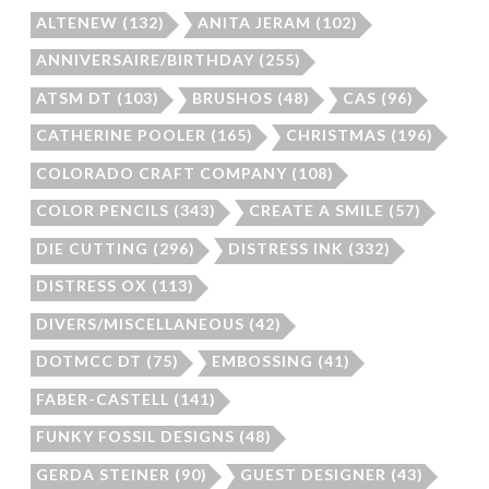
ALTENEW
(132)
ANITA JERAM
(102)
ANNIVERSAIRE/BIRTHDAY
(255)
ATSM DT
(103)
BRUSHOS
(48)
CAS
(96)
CATHERINE POOLER
(165)
CHRISTMAS
(196)
COLORADO CRAFT COMPANY
(108)
COLOR PENCILS
(343)
CREATE A SMILE
(57)
DIE CUTTING
(296)
DISTRESS INK
(332)
DISTRESS OX
(113)
DIVERS/MISCELLANEOUS
(42)
DOTMCC DT
(75)
EMBOSSING
(41)
FABER-CASTELL
(141)
FUNKY FOSSIL DESIGNS
(48)
GERDA STEINER
(90)
GUEST DESIGNER
(43)