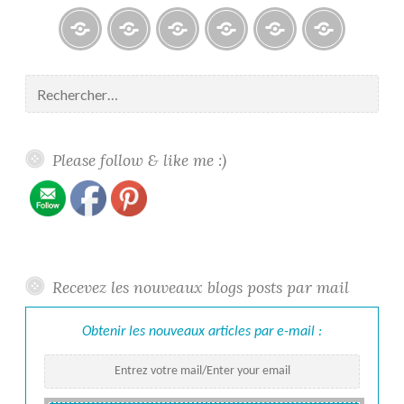
Blogs
À
Reconnaissance
Galerie
Contact
Politique
propos
/
/
de
Rechercher :
/
Recognition
Gallery
confidentiali
About
me
Please follow & like me :)
Recevez les nouveaux blogs posts par mail
Obtenir les nouveaux articles par e-mail :