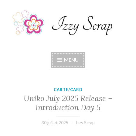
Accéder
au
contenu
principal
Izzy Scrap
Izzy Scrap's Blog
MENU
CARTE/CARD
Uniko July 2025 Release –
Introduction Day 5
30 juillet 2025
Izzy Scrap