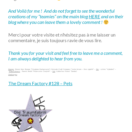
And Voilà for me !
And do not forget to see the wonderful
creations of my “teamies” on the main blog
HERE
and on their
blog where you can leave them a lovely comment !
Merci pour votre visite et n’hésitez pas à me laisser un
commentaire, je suis toujours ravie de vous lire.
Thank you for your visit and feel free to leave me a comment,
I am always delighted to hear from you.
Stamps
: Simon Says Stamps “Gingham Background”, Colorado Craft Company “Anita Jeram – Bon Appétit” –
Die
: Action “Alphabet” –
Watercolours
: Daniel Smith “Watercolor Confetti” –
Ink
: Catherine Pooler “Samba”.
Challenges
:
The Dream Factory #128 – Pets