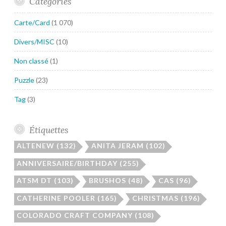
Catégories
Carte/Card
(1 070)
Divers/MISC
(10)
Non classé
(1)
Puzzle
(23)
Tag
(3)
Étiquettes
ALTENEW
(132)
ANITA JERAM
(102)
ANNIVERSAIRE/BIRTHDAY
(255)
ATSM DT
(103)
BRUSHOS
(48)
CAS
(96)
CATHERINE POOLER
(165)
CHRISTMAS
(196)
COLORADO CRAFT COMPANY
(108)