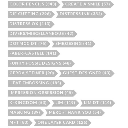
COLOR PENCILS
(343)
CREATE A SMILE
(57)
DIE CUTTING
(296)
DISTRESS INK
(332)
DISTRESS OX
(113)
DIVERS/MISCELLANEOUS
(42)
DOTMCC DT
(75)
EMBOSSING
(41)
FABER-CASTELL
(141)
FUNKY FOSSIL DESIGNS
(48)
GERDA STEINER
(90)
GUEST DESIGNER
(43)
HEAT EMBOSSING
(185)
IMPRESSION OBSESSION
(45)
K-KINGDOM
(53)
LIM
(119)
LIM DT
(114)
MASKING
(89)
MERCI/THANK YOU
(54)
MFT
(83)
ONE LAYER CARD
(126)