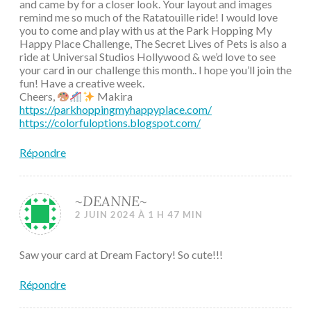
and came by for a closer look. Your layout and images
remind me so much of the Ratatouille ride! I would love
you to come and play with us at the Park Hopping My
Happy Place Challenge, The Secret Lives of Pets is also a
ride at Universal Studios Hollywood & we’d love to see
your card in our challenge this month.. I hope you’ll join the
fun! Have a creative week.
Cheers,
Makira
https://parkhoppingmyhappyplace.com/
https://colorfuloptions.blogspot.com/
Répondre
~DEANNE~
2 JUIN 2024 À 1 H 47 MIN
Saw your card at Dream Factory! So cute!!!
Répondre