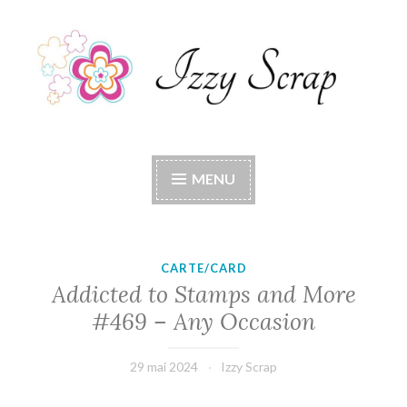
Accéder
au
contenu
principal
Izzy Scrap
Izzy Scrap's Blog
MENU
CARTE/CARD
Addicted to Stamps and More
#469 – Any Occasion
29 mai 2024
Izzy Scrap