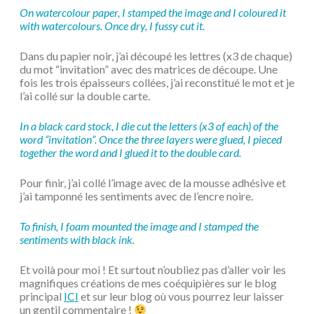
On watercolour paper, I stamped the image and I coloured it
with watercolours. Once dry, I fussy cut it.
Dans du papier noir, j’ai découpé les lettres (x3 de chaque)
du mot “invitation” avec des matrices de découpe. Une
fois les trois épaisseurs collées, j’ai reconstitué le mot et je
l’ai collé sur la double carte.
In a black card stock, I die cut the letters (x3 of each) of the
word “invitation”. Once the three layers were glued, I pieced
together the word and I glued it to the double card.
Pour finir, j’ai collé l’image avec de la mousse adhésive et
j’ai tamponné les sentiments avec de l’encre noire.
To finish, I foam mounted the image and I stamped the
sentiments with black ink.
Et voilà pour moi ! Et surtout n’oubliez pas d’aller voir les
magnifiques créations de mes coéquipières sur le blog
principal
ICI
et sur leur blog où vous pourrez leur laisser
un gentil commentaire !