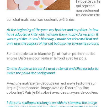
fait cette carte
qui reprend
non seulement
les couleurs de
son chat mais aussi ses couleurs préférées.
At the beginning of the year, my brother and my sister-in-law
have adopted a kitty which makes them happy. As recently it
was my sister-in-law’s birthday, I made her this card that not
only uses the colours of her cat but also her favourite colours.
Sur la double carte blanche, j’ai utilisé un pochoir et des
encres Distress pour réaliser le fond avec les pois.
On the double white card, I used a stencil and Distress inks to
make the polka dot background.
Avec une matrice j’ai découpé un rectangle festonné sur
lequel j’ai tamponné l’image avec de l’encre “no-line
colouring”. Puis je l’ai coloré avec des crayons de couleur.
I die cut a scalloped rectangle on which I stamped the image
with “no-line colouring” ink. Then I coloured it with coloured