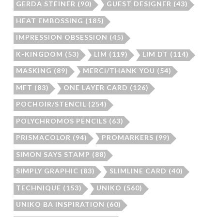
GERDA STEINER
(90)
GUEST DESIGNER
(43)
HEAT EMBOSSING
(185)
IMPRESSION OBSESSION
(45)
K-KINGDOM
(53)
LIM
(119)
LIM DT
(114)
MASKING
(89)
MERCI/THANK YOU
(54)
MFT
(83)
ONE LAYER CARD
(126)
POCHOIR/STENCIL
(254)
POLYCHROMOS PENCILS
(63)
PRISMACOLOR
(94)
PROMARKERS
(99)
SIMON SAYS STAMP
(88)
SIMPLY GRAPHIC
(83)
SLIMLINE CARD
(40)
TECHNIQUE
(153)
UNIKO
(560)
UNIKO BA INSPIRATION
(60)