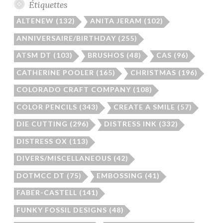
Étiquettes
ALTENEW
(132)
ANITA JERAM
(102)
ANNIVERSAIRE/BIRTHDAY
(255)
ATSM DT
(103)
BRUSHOS
(48)
CAS
(96)
CATHERINE POOLER
(165)
CHRISTMAS
(196)
COLORADO CRAFT COMPANY
(108)
COLOR PENCILS
(343)
CREATE A SMILE
(57)
DIE CUTTING
(296)
DISTRESS INK
(332)
DISTRESS OX
(113)
DIVERS/MISCELLANEOUS
(42)
DOTMCC DT
(75)
EMBOSSING
(41)
FABER-CASTELL
(141)
FUNKY FOSSIL DESIGNS
(48)