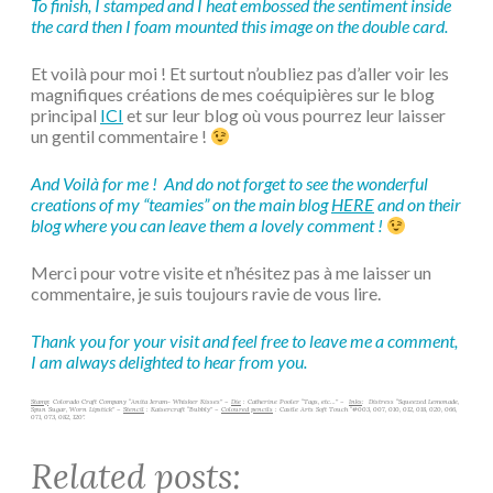
To finish, I stamped and I heat embossed the sentiment inside
the card then I foam mounted this image on the double card.
Et voilà pour moi ! Et surtout n’oubliez pas d’aller voir les
magnifiques créations de mes coéquipières sur le blog
principal
ICI
et sur leur blog où vous pourrez leur laisser
un gentil commentaire !
And Voilà for me !
And do not forget to see the wonderful
creations of my “teamies” on the main blog
HERE
and on their
blog where you
can
leave them a lovely comment !
Merci pour votre visite et n’hésitez pas à me laisser un
commentaire, je suis toujours ravie de vous lire.
Thank you for your visit and feel free to leave me a comment,
I am always delighted to hear from you.
Stamp
: Colorado Craft Company “Anita Jeram- Whisker Kisses” –
Die
: Catherine Pooler “Tags, etc…” –
Inks
: Distress “Squeezed Lemonade,
Spun Sugar, Worn Lipstick” –
Stencil
: Kaisercraft “Bubbly” –
Coloured pencils
: Castle Arts Soft Touch “#003, 007, 010, 012, 018, 020, 066,
071, 073, 082, 120”.
Related posts: