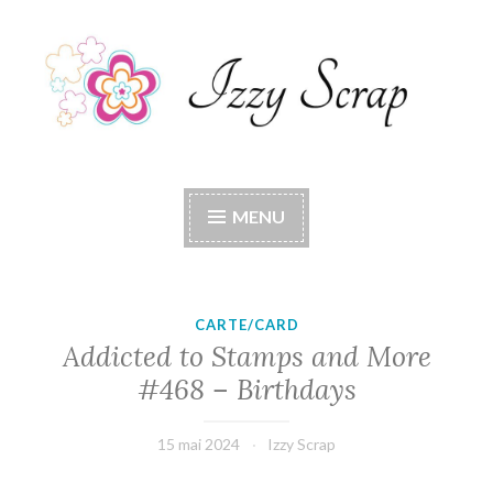
Accéder
au
contenu
principal
Izzy Scrap
Izzy Scrap's Blog
MENU
CARTE/CARD
Addicted to Stamps and More
#468 – Birthdays
15 mai 2024
Izzy Scrap