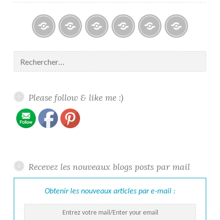
Blogs
À
Reconnaissance
Galerie
Contact
Politique
propos
/
/
de
Rechercher :
/
Recognition
Gallery
confidentiali
About
me
Please follow & like me :)
Recevez les nouveaux blogs posts par mail
Obtenir les nouveaux articles par e-mail :