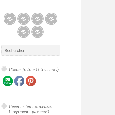
Blogs
À
Reconnaissance
Galerie
propos
/
/
/
Recognition
Gallery
Contact
Politique
About
de
me
Rechercher :
confidentialité
Please follow & like me :)
Recevez les nouveaux
blogs posts par mail