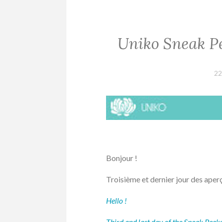
Uniko Sneak P
22
Bonjour !
Troisième et dernier jour des aper
Hello !
Third and last day of the Sneak Peek