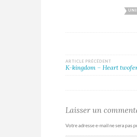
UN
Navigation
ARTICLE PRÉCÉDENT
K-kingdom – Heart twofer
de
l’article
Laisser un comment
Votre adresse e-mail ne sera pas p