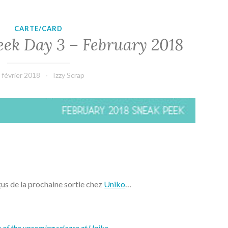
CARTE/CARD
eek Day 3 – February 2018
 février 2018
Izzy Scrap
çus de la prochaine sortie chez
Uniko
…
s of the upcoming release at
Uniko
…