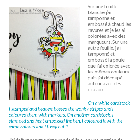
Sur une feuille
blanche j’ai
tamponné et
embossé à chaud les
rayures et je les ai
colorées avec des
marqueurs. Sur une
autre feuille, j’ai
tamponné et
embossé la poule
que j’ai colorée avec
les mêmes couleurs
puis j’ai découpé
autour avec des
ciseaux.
On a white cardstock
I stamped and heat embossed the wonky stripes and I
coloured them with markers. On another cardstock, I
stamped and heat embossed the hen, I coloured it with the
same colours and I fussy cut it.
J’ai fait une vague dans une feuille avec une matrice de