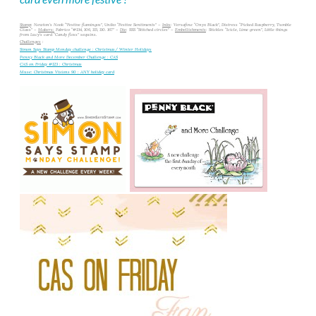
Stamp
: Newton’s Nook “’Festive flamingos”, Uniko “Festive Sentiments” –
Inks
: Versafine “Onyx Black”, Distress “Picked Raspberry, Tumble
Glass” –
Makers:
Fabrico “#134, 106, 115, 110. 167” –
Die
: SSS “Stitched circles” –
Embellishments
: Stickles “Icicle, Lime green”, Little things
from Lucy’s card “Candy floss” sequins.
Challenges
:
Simon Says Stamp Monday challenge : Christmas/ Winter Holidays
Penny Black and More December Challenge : CAS
CAS on Friday #123 : Christmas
Muse: Christmas Visions 90 : ANY holiday card