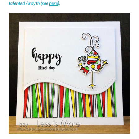
talented Ardyth (see
here
).