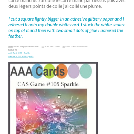
carte blanche. J’ai collé le carré blanc par dessus puis avec
deux légers points de colle j’ai collé une plume.
I cut a square lightly bigger in an adhesive glittery paper and I
adhered it onto my double white card. I stuck the white square
on top of it and then with two small dots of glue I adhered the
feather.
Stamp
: Uniko “Simply said Christmas” –
EP
: Hero Arts “Silver” –
Die
: MFT “Basic Stitched lines”
Challenges
:
AAA Cards #105 : Sparkle
Addicted to CAS #126 : sparkle