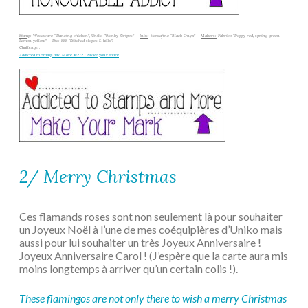
Stamp
: Woodware “’Dancing chicken”, Uniko “Wonky Stripes” –
Inks
: Versafine “Black Onyx” –
Makers:
Fabrico “Poppy red, spring green,
Lemon yellow” –
Die
: SSS “Stitched slopes & hills”.
Challenge
:
Addicted to Stamp and More #272 : Make your mark
2/ Merry Christmas
Ces flamands roses sont non seulement là pour souhaiter
un Joyeux Noël à l’une de mes coéquipières d’Uniko mais
aussi pour lui souhaiter un très Joyeux Anniversaire !
Joyeux Anniversaire Carol ! (J’espère que la carte aura mis
moins longtemps à arriver qu’un certain colis !).
These flamingos are not only there to wish a merry Christmas