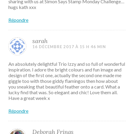
sharing with us at Simon Says Stamp Monday Challenge…
hugs kath xxx
Répondre
sarah
16 DÉCEMBRE 2017 À 15 H 46 MIN
An absolutely delightful Trio Izzy and so full of wonderful
inspiration. I adore the bright colours and fun image and
design of the first one, actually the second one made me
giggle too with those giddy flamingos then how about
you sneaking that beautiful feather onto a card. What a
lucky find that was. So elegant and chic! Love them all.
Have a great week x
Répondre
Deborah Frings