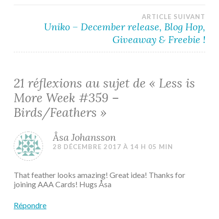
de
ARTICLE SUIVANT
l’article
Uniko – December release, Blog Hop,
Giveaway & Freebie !
21 réflexions au sujet de «
Less is
More Week #359 –
Birds/Feathers
»
Åsa Johansson
28 DÉCEMBRE 2017 À 14 H 05 MIN
That feather looks amazing! Great idea! Thanks for
joining AAA Cards! Hugs Åsa
Répondre