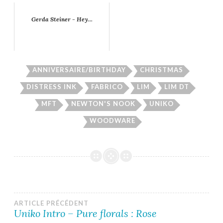
Gerda Steiner - Hey...
ANNIVERSAIRE/BIRTHDAY
CHRISTMAS
DISTRESS INK
FABRICO
LIM
LIM DT
MFT
NEWTON'S NOOK
UNIKO
WOODWARE
Navigation
ARTICLE PRÉCÉDENT
Uniko Intro – Pure florals : Rose