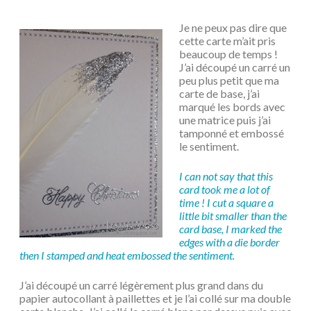
Je ne peux pas dire que
cette carte m’ait pris
beaucoup de temps !
J’ai découpé un carré un
peu plus petit que ma
carte de base, j’ai
marqué les bords avec
une matrice puis j’ai
tamponné et embossé
le sentiment.
I can not say that this
card took me a lot of
time ! I cut a square a
little bit smaller than the
card base, I marked the
edges with a die border
then I stamped and heat embossed the sentiment.
J’ai découpé un carré légèrement plus grand dans du
papier autocollant à paillettes et je l’ai collé sur ma double