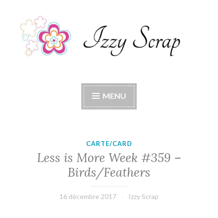
Accéder
au
contenu
principal
Izzy Scrap
Izzy Scrap's Blog
MENU
CARTE/CARD
Less is More Week #359 –
Birds/Feathers
16 décembre 2017
Izzy Scrap