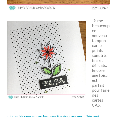
J’aime
beaucoup
ce
nouveau
tampon
car les
points
sont très
fins et
délicats.
Encore
une fois, il
est
parfait
pour faire
des
cartes
CAS.
I love this new stamp because the dots are very thin and