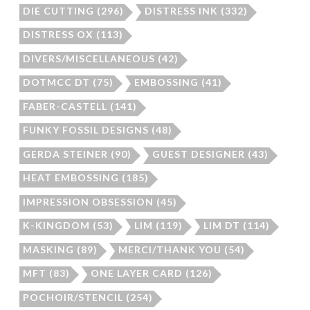
DIE CUTTING
(296)
DISTRESS INK
(332)
DISTRESS OX
(113)
DIVERS/MISCELLANEOUS
(42)
DOTMCC DT
(75)
EMBOSSING
(41)
FABER-CASTELL
(141)
FUNKY FOSSIL DESIGNS
(48)
GERDA STEINER
(90)
GUEST DESIGNER
(43)
HEAT EMBOSSING
(185)
IMPRESSION OBSESSION
(45)
K-KINGDOM
(53)
LIM
(119)
LIM DT
(114)
MASKING
(89)
MERCI/THANK YOU
(54)
MFT
(83)
ONE LAYER CARD
(126)
POCHOIR/STENCIL
(254)