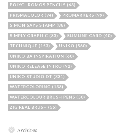
POLYCHROMOS PENCILS
(63)
PRISMACOLOR
(94)
PROMARKERS
(99)
SIMON SAYS STAMP
(88)
SIMPLY GRAPHIC
(83)
SLIMLINE CARD
(40)
TECHNIQUE
(153)
UNIKO
(560)
UNIKO BA INSPIRATION
(60)
UNIKO RELEASE INTRO
(92)
UNIKO STUDIO DT
(331)
WATERCOLORING
(138)
WATERCOLOUR BRUSH PENS
(50)
ZIG REAL BRUSH
(55)
Archives