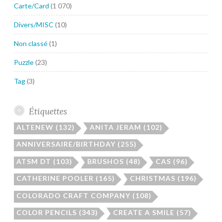
Carte/Card
(1 070)
Divers/MISC
(10)
Non classé
(1)
Puzzle
(23)
Tag
(3)
Étiquettes
ALTENEW
(132)
ANITA JERAM
(102)
ANNIVERSAIRE/BIRTHDAY
(255)
ATSM DT
(103)
BRUSHOS
(48)
CAS
(96)
CATHERINE POOLER
(165)
CHRISTMAS
(196)
COLORADO CRAFT COMPANY
(108)
COLOR PENCILS
(343)
CREATE A SMILE
(57)