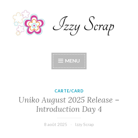
Accéder
au
contenu
principal
Izzy Scrap
Izzy Scrap's Blog
MENU
CARTE/CARD
Uniko August 2025 Release –
Introduction Day 4
8 août 2025
Izzy Scrap