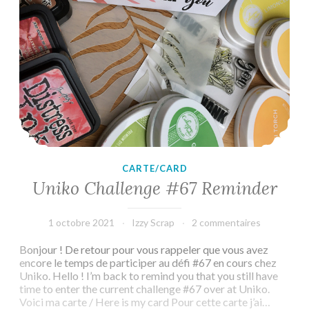
CARTE/CARD
Uniko Challenge #67 Reminder
1 octobre 2021
Izzy Scrap
2 commentaires
Bonjour ! De retour pour vous rappeler que vous avez
encore le temps de participer au défi #67 en cours chez
Uniko. Hello ! I’m back to remind you that you still have
time to enter the current challenge #67 over at Uniko.
Voici ma carte / Here is my card Pour cette carte j’ai…