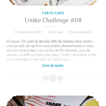
CARTE/CARD
Uniko Challenge #68
19 novembre 2021
Izzy Scrap
9 commentaires
Bonjour ! Et voici le dernier défi de l’année chez Uniko,
mais je suis sûr qu’il va vous plaire, d’autant plus si vous
êtes en retard dans vos cartes de fin d’année…pas de
doutes, ce défi est fait pour vous ! Hello ! And here is the
last challenge of the year at Uniko, but…
Uniko
Lire la suite
Challenge
#68
Uniko Challenge #67 Reminder