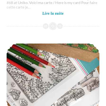
#68 at Uniko. Voici ma carte / Here is my card Pour faire
cette carte je…
Uniko
Lire la suite
Challenge
#68
Reminder
Uniko Challenge #68