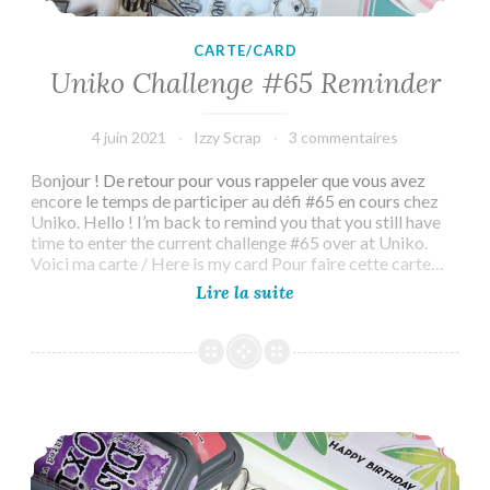
CARTE/CARD
Uniko Challenge #65 Reminder
4 juin 2021
Izzy Scrap
3 commentaires
Bonjour ! De retour pour vous rappeler que vous avez
encore le temps de participer au défi #65 en cours chez
Uniko. Hello ! I’m back to remind you that you still have
time to enter the current challenge #65 over at Uniko.
Voici ma carte / Here is my card Pour faire cette carte…
Uniko
Lire la suite
Challenge
#65
Reminder
Uniko Challenge #65