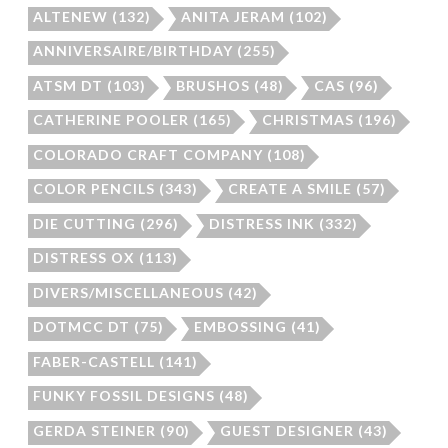
ALTENEW
(132)
ANITA JERAM
(102)
ANNIVERSAIRE/BIRTHDAY
(255)
ATSM DT
(103)
BRUSHOS
(48)
CAS
(96)
CATHERINE POOLER
(165)
CHRISTMAS
(196)
COLORADO CRAFT COMPANY
(108)
COLOR PENCILS
(343)
CREATE A SMILE
(57)
DIE CUTTING
(296)
DISTRESS INK
(332)
DISTRESS OX
(113)
DIVERS/MISCELLANEOUS
(42)
DOTMCC DT
(75)
EMBOSSING
(41)
FABER-CASTELL
(141)
FUNKY FOSSIL DESIGNS
(48)
GERDA STEINER
(90)
GUEST DESIGNER
(43)