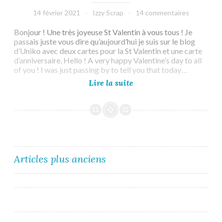
14 février 2021
Izzy Scrap
14 commentaires
Bonjour ! Une très joyeuse St Valentin à vous tous ! Je
passais juste vous dire qu’aujourd’hui je suis sur le blog
d’Uniko avec deux cartes pour la St Valentin et une carte
d’anniversaire. Hello ! A very happy Valentine’s day to all
of you ! I was just passing by to tell you that today…
Uniko
Lire la suite
Brand
Ambassador
post
–
Happy
Valentine’s
Day
Navigation
Articles plus anciens
des
articles