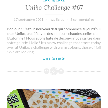
CARTE/CARD
Uniko Challenge #67
17 septembre 2021
Izzy Scrap
5 commentaires
Bonjour ! C’est un nouveau défi qui commence aujourd’hui
chez Uniko, un défi avec des couleurs chaudes, celles de
l’Automne ! Nous avons hâte de découvrir vos cartes dans
notre galerie. Hello ! It’s a new challenge that starts today
over at Uniko, a challenge with warm colours, those of fall
! We are looking…
Uniko
Lire la suite
Challenge
#67
Uniko June 2021 Release – Intro Day 2