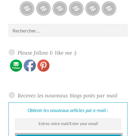
Blogs
À
Reconnaissance
Galerie
Contact
Politique
propos
/
/
de
Rechercher :
/
Recognition
Gallery
confidentiali
About
me
Please follow & like me :)
Recevez les nouveaux blogs posts par mail
Obtenir les nouveaux articles par e-mail :