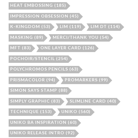
HEAT EMBOSSING
(185)
IMPRESSION OBSESSION
(45)
K-KINGDOM
(53)
LIM
(119)
LIM DT
(114)
MASKING
(89)
MERCI/THANK YOU
(54)
MFT
(83)
ONE LAYER CARD
(126)
POCHOIR/STENCIL
(254)
POLYCHROMOS PENCILS
(63)
PRISMACOLOR
(94)
PROMARKERS
(99)
SIMON SAYS STAMP
(88)
SIMPLY GRAPHIC
(83)
SLIMLINE CARD
(40)
TECHNIQUE
(153)
UNIKO
(560)
UNIKO BA INSPIRATION
(60)
UNIKO RELEASE INTRO
(92)