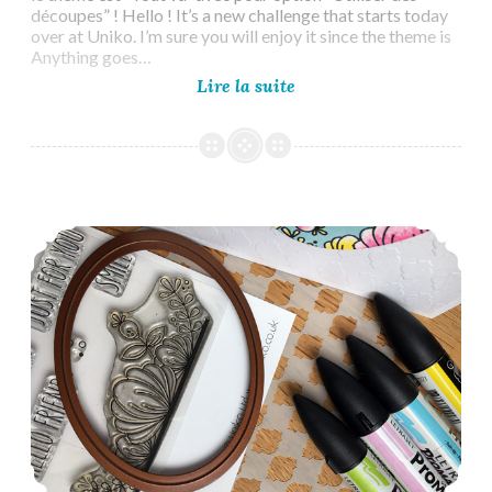
découpes” ! Hello ! It’s a new challenge that starts today
over at Uniko. I’m sure you will enjoy it since the theme is
Anything goes…
Uniko
Lire la suite
Challenge
#65
Uniko Challenge #64 Reminder