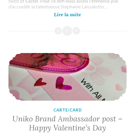
twist of Easter. Pour ce défi nous avons l’immense joie
d’accueillir la talentueuse Stephanie Lanzalotto…
Uniko
Lire la suite
Challenge
#64
Uniko Brand Ambassador post – Happy Valentine’s Day
CARTE/CARD
Uniko Brand Ambassador post –
Happy Valentine’s Day