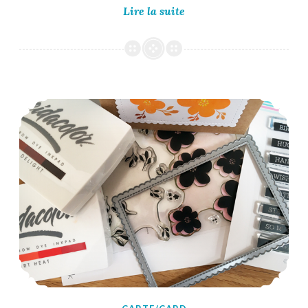
Uniko
Lire la suite
Challenge
#67
Reminder
Uniko Challenge #67