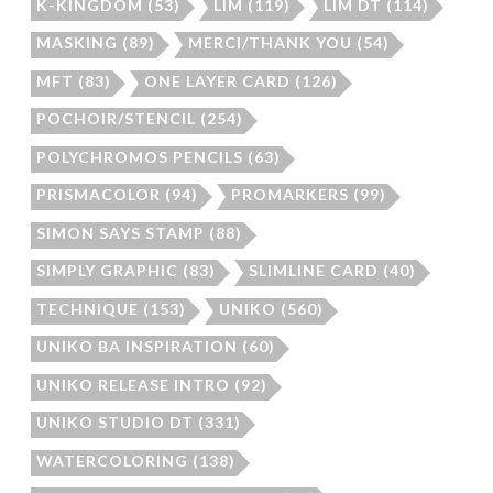
K-KINGDOM
(53)
LIM
(119)
LIM DT
(114)
MASKING
(89)
MERCI/THANK YOU
(54)
MFT
(83)
ONE LAYER CARD
(126)
POCHOIR/STENCIL
(254)
POLYCHROMOS PENCILS
(63)
PRISMACOLOR
(94)
PROMARKERS
(99)
SIMON SAYS STAMP
(88)
SIMPLY GRAPHIC
(83)
SLIMLINE CARD
(40)
TECHNIQUE
(153)
UNIKO
(560)
UNIKO BA INSPIRATION
(60)
UNIKO RELEASE INTRO
(92)
UNIKO STUDIO DT
(331)
WATERCOLORING
(138)