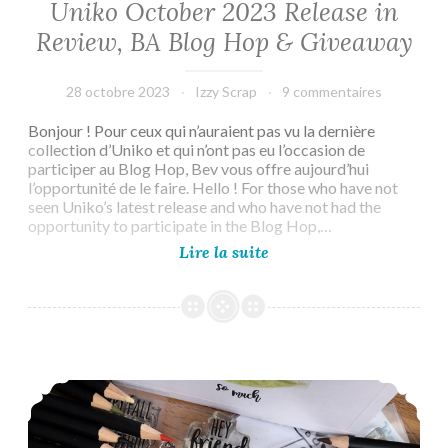
Uniko October 2023 Release in
Review, BA Blog Hop & Giveaway
28 octobre 2023
Izzy Scrap
9 commentaires
Bonjour ! Pour ceux qui n’auraient pas vu la dernière
collection d’Uniko et qui n’ont pas eu l’occasion de
participer au Blog Hop, Bev vous offre aujourd’hui
l’opportunité de le faire. Hello ! For those who have not
seen Uniko’s latest release and who have not had the
opportunity to participate in the Blog Hop,…
Uniko
Lire la suite
October
2023
Release
in
Review,
BA
Day of the Month Card Club #56 – Reminder 2
Blog
Hop
&
Giveaway