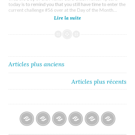
today is to remind you that you still have time to enter the
current challenge #56 over at the Day of the Month…
Day
Lire la suite
of
the
Month
Card
Club
#56
–
Navigation
Articles plus anciens
Reminder
2
des
Articles plus récents
articles
Blogs
À
Reconnaissance
Galerie
Contact
Politique
propos
/
/
de