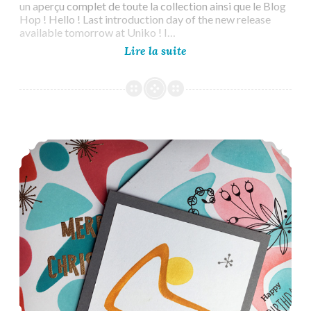
un aperçu complet de toute la collection ainsi que le Blog
Hop ! Hello ! Last introduction day of the new release
available tomorrow at Uniko ! I…
Uniko
Lire la suite
June
2024
Release
–
Introduction
Day
Uniko Brand Ambassador post – Mid Century Modern Shapes Stencil
4