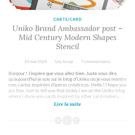
CARTE/CARD
Uniko Brand Ambassador post –
Mid Century Modern Shapes
Stencil
23 mai 2024
Izzy Scrap
7 commentaires
Bonjour ! J’espère que vous allez bien. Juste vous dire
qu’aujourd’hui je suis sur le blog d’Uniko où je vous montre
mes cartes inspirées d’autres créatrices. Hello ! I hope you
are fine. Just to tell you that today I am on the Uniko blog
where I show you cards inspired by other card makers.…
Uniko
Lire la suite
Brand
Ambassador
post
–
Mid