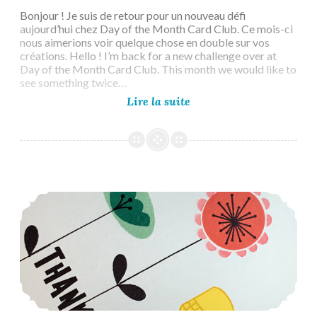
Bonjour ! Je suis de retour pour un nouveau défi
aujourd’hui chez Day of the Month Card Club. Ce mois-ci
nous aimerions voir quelque chose en double sur vos
créations. Hello ! I’m back for a new challenge over at
Day of the Month Card Club. This month we would like to
see something twice…
Day
Lire la suite
of
the
Month
Card
Club
#62
Uniko 12th Birthday February 2024 Release – Introduction Day 3
–
National
Look
Alike
Day