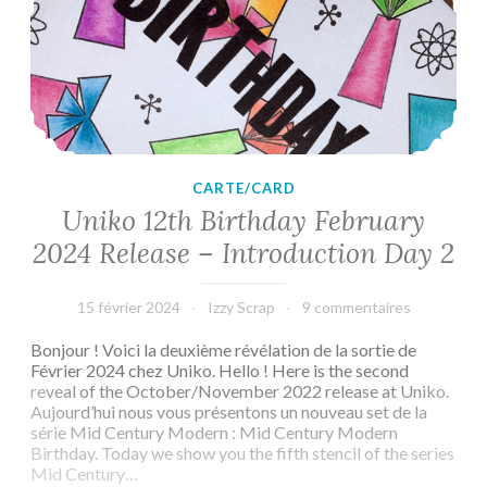
3
CARTE/CARD
Uniko 12th Birthday February
2024 Release – Introduction Day 2
15 février 2024
Izzy Scrap
9 commentaires
Bonjour ! Voici la deuxième révélation de la sortie de
Février 2024 chez Uniko. Hello ! Here is the second
reveal of the October/November 2022 release at Uniko.
Aujourd’hui nous vous présentons un nouveau set de la
série Mid Century Modern : Mid Century Modern
Birthday. Today we show you the fifth stencil of the series
Mid Century…