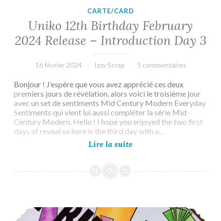
CARTE/CARD
Uniko 12th Birthday February
2024 Release – Introduction Day 3
16 février 2024
Izzy Scrap
5 commentaires
Bonjour ! J’espère que vous avez apprécié ces deux
premiers jours de révélation, alors voici le troisième jour
avec un set de sentiments Mid Century Modern Everyday
Sentiments qui vient lui aussi compléter la série Mid
Century Modern. Hello ! I hope you enjoyed the two first
days of reveal so here is the third day with a…
Uniko
Lire la suite
12th
Birthday
February
2024
Release
–
Uniko 12th Birthday February 2024 Release – Introduction Day 2
Introduction
Day