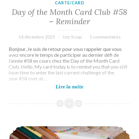
CARTE/CARD
Day of the Month Card Club #58
– Reminder
16 décembre 2023
Izzy Scrap
5 commentaires
Bonjour, Je suis de retour pour vous rappeler que vous
avez encore le temps de participer au dernier défi de
l’année #58 en cours chez the Day of the Month Card
Club. Hello, My card today is to remind you that you still
have time to enter the last current challenge of the
year #58 over at…
Day
Lire la suite
of
the
Month
Card
Club
#58
Day of the Month Card Club #57 – Reminder 2
–
Reminder