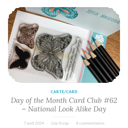
Century
Day of the Month Card Club #62 – National Look Alike Day
Modern
Shapes
Stencil
CARTE/CARD
Day of the Month Card Club #62
– National Look Alike Day
7 avril 2024
Izzy Scrap
8 commentaires