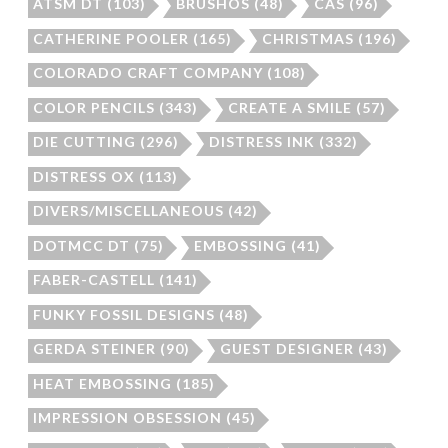
ATSM DT
(103)
BRUSHOS
(48)
CAS
(96)
CATHERINE POOLER
(165)
CHRISTMAS
(196)
COLORADO CRAFT COMPANY
(108)
COLOR PENCILS
(343)
CREATE A SMILE
(57)
DIE CUTTING
(296)
DISTRESS INK
(332)
DISTRESS OX
(113)
DIVERS/MISCELLANEOUS
(42)
DOTMCC DT
(75)
EMBOSSING
(41)
FABER-CASTELL
(141)
FUNKY FOSSIL DESIGNS
(48)
GERDA STEINER
(90)
GUEST DESIGNER
(43)
HEAT EMBOSSING
(185)
IMPRESSION OBSESSION
(45)