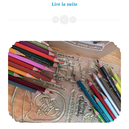
Uniko
Lire la suite
12th
Birthday
February
2024
Release
–
Day of the Month Card Club #58 – Reminder
Introduction
Day
2