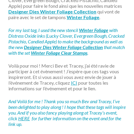
Clover, Evergreen Bough, Cracked Pistachio, Candied
Apple) pour faire le fond ainsi que les nouvelles matrices
Designer Dies Winter Foliage Collection
qui vont de
paire avec le set de tampons
Winter Foliage
.
For my last tag, I used the new stencil
Winter Foliage
with
Distress Oxide inks (Lucky Clover, Evergreen Bough, Cracked
Pistachio, Candied Apple) to make the background as well as
the new
Designer Dies Winter Foliage Collection
that match
with the set
Winter Foliage Clear Stamps
.
Voilà pour moi ! Merci Bev et Tracey, j’ai été ravie de
participer à cet évènement ! J’espère que ces tags vous
inspireront. Et si vous aussi vous avez envie de jouer à
l’événement de Tracey, cliquez
ICI
pour toutes les
informations sur l’événement et pour le lien.
And Voilà for me ! Thank you so much Bev and Tracey, I’ve
been delighted to play along ! I hope that these tags will inspire
you. And if you also fancy playing along at Tracey’s event,
click
HERE
for further information on the event and for the
link up.