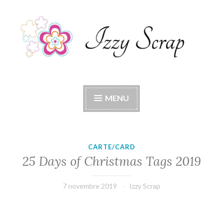
Accéder
au
contenu
principal
Izzy Scrap
Izzy Scrap's Blog
MENU
CARTE/CARD
25 Days of Christmas Tags 2019
7 novembre 2019
Izzy Scrap