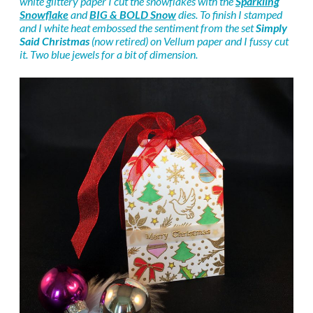
white glittery paper I cut the snowflakes with the
Sparkling
Snowflake
and
BIG & BOLD Snow
dies. To finish I stamped
and I white heat embossed the sentiment from the set
Simply
Said Christmas
(now retired) on Vellum paper and I fussy cut
it. Two blue jewels for a bit of dimension.