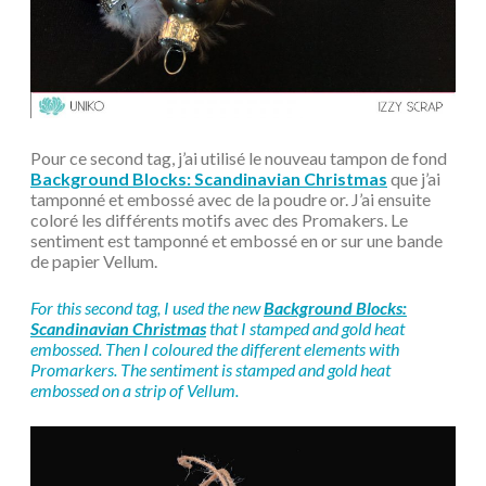
Pour ce second tag, j’ai utilisé le nouveau tampon de fond
Background Blocks: Scandinavian Christmas
que j’ai
tamponné et embossé avec de la poudre or. J’ai ensuite
coloré les différents motifs avec des Promakers. Le
sentiment est tamponné et embossé en or sur une bande
de papier Vellum.
For this second tag, I used the new
Background Blocks:
Scandinavian Christmas
that I stamped and gold heat
embossed. Then I coloured the different elements with
Promarkers. The sentiment is stamped and gold heat
embossed on a strip of Vellum.