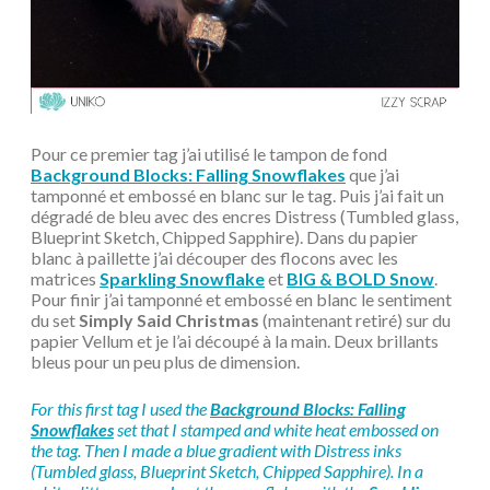
Pour ce premier tag j’ai utilisé le tampon de fond
Background Blocks: Falling Snowflakes
que j’ai
tamponné et embossé en blanc sur le tag. Puis j’ai fait un
dégradé de bleu avec des encres Distress (Tumbled glass,
Blueprint Sketch, Chipped Sapphire). Dans du papier
blanc à paillette j’ai découper des flocons avec les
matrices
Sparkling Snowflake
et
BIG & BOLD Snow
.
Pour finir j’ai tamponné et embossé en blanc le sentiment
du set
Simply Said Christmas
(maintenant retiré) sur du
papier Vellum et je l’ai découpé à la main. Deux brillants
bleus pour un peu plus de dimension.
For this first tag I used the
Background Blocks: Falling
Snowflakes
set that I stamped and white heat embossed on
the tag. Then I made a blue gradient with Distress inks
(Tumbled glass, Blueprint Sketch, Chipped Sapphire). In a