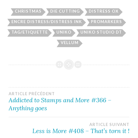
CHRISTMAS
DIE CUTTING
DISTRESS OX
ENCRE DISTRESS/DISTRESS INK
PROMARKERS
TAG/ETIQUETTE
UNIKO
UNIKO STUDIO DT
VELLUM
Navigation
ARTICLE PRÉCÉDENT
Addicted to Stamps and More #366 –
Anything goes
de
l’article
ARTICLE SUIVANT
Less is More #408 – That’s torn it !