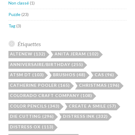
Non classé
(1)
Puzzle
(23)
Tag
(3)
Étiquettes
ALTENEW
(132)
ANITA JERAM
(102)
ANNIVERSAIRE/BIRTHDAY
(255)
ATSM DT
(103)
BRUSHOS
(48)
CAS
(96)
CATHERINE POOLER
(165)
CHRISTMAS
(196)
COLORADO CRAFT COMPANY
(108)
COLOR PENCILS
(343)
CREATE A SMILE
(57)
DIE CUTTING
(296)
DISTRESS INK
(332)
DISTRESS OX
(113)