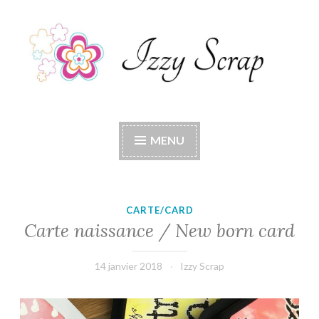
Accéder
au
contenu
principal
Izzy Scrap
Izzy Scrap's Blog
MENU
CARTE/CARD
Carte naissance / New born card
14 janvier 2018
Izzy Scrap