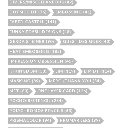
DIVERS/MISCELLANEOUS
(42)
DOTMCC DT
(75)
EMBOSSING
(41)
FABER-CASTELL
(141)
FUNKY FOSSIL DESIGNS
(48)
GERDA STEINER
(90)
GUEST DESIGNER
(43)
HEAT EMBOSSING
(185)
IMPRESSION OBSESSION
(45)
K-KINGDOM
(53)
LIM
(119)
LIM DT
(114)
MASKING
(89)
MERCI/THANK YOU
(54)
MFT
(83)
ONE LAYER CARD
(126)
POCHOIR/STENCIL
(254)
POLYCHROMOS PENCILS
(63)
PRISMACOLOR
(94)
PROMARKERS
(99)