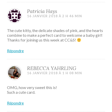
Patricia Hays
16 JANVIER 2018 À 2 H 46 MIN
The cute kitty, the delicate shades of pink, and the hearts
combine to make a perfect card to welcome a baby girl!
Thanks for joining us this week at CC&S!
Répondre
REBECCA YAHRLING
16 JANVIER 2018 À 1 H 08 MIN
OMG, how very sweet this is!
Such a cute card.
Répondre