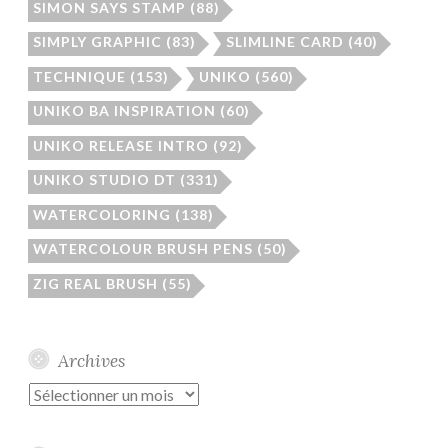
SIMON SAYS STAMP
(88)
SIMPLY GRAPHIC
(83)
SLIMLINE CARD
(40)
TECHNIQUE
(153)
UNIKO
(560)
UNIKO BA INSPIRATION
(60)
UNIKO RELEASE INTRO
(92)
UNIKO STUDIO DT
(331)
WATERCOLORING
(138)
WATERCOLOUR BRUSH PENS
(50)
ZIG REAL BRUSH
(55)
Archives
Archives