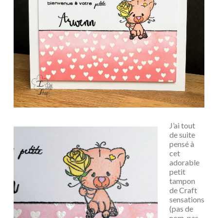
J’ai tout
de suite
pensé à
cet
adorable
petit
tampon
de Craft
sensations
(pas de
nom, pas